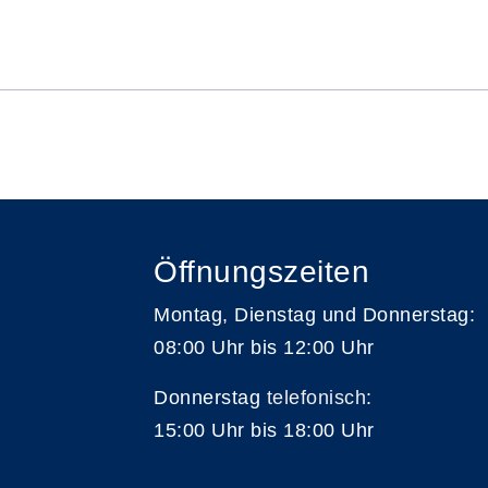
Öffnungszeiten
Montag, Dienstag und Donnerstag:
08:00 Uhr bis 12:00 Uhr
Donnerstag
telefonisch
:
15:00 Uhr bis 18:00 Uhr