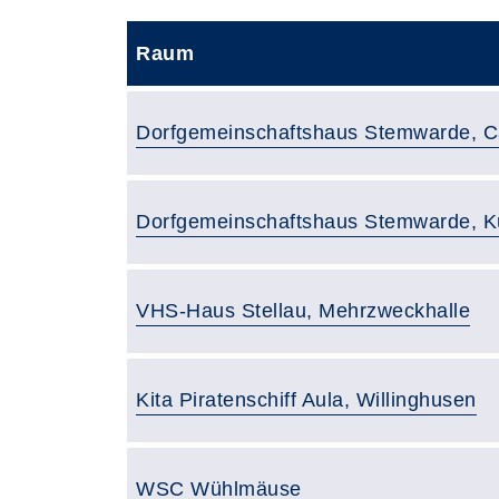
Raum
Raumbezeichnung:
Dorfgemeinschaftshaus Stemwarde, Ca
Raumbezeichnung:
Dorfgemeinschaftshaus Stemwarde, 
Raumbezeichnung:
VHS-Haus Stellau, Mehrzweckhalle
Raumbezeichnung:
Kita Piratenschiff Aula, Willinghusen
Raumbezeichnung:
WSC Wühlmäuse