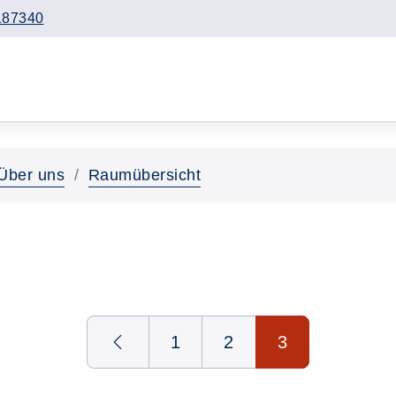
187340
Über uns
Raumübersicht
1
2
3