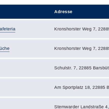
Adresse
Adresse:
feteria
Kronshorster Weg 7, 22885
Adresse:
Küche
Kronshorster Weg 7, 22885
Adresse:
Schulstr. 7, 22885 Barsbüt
Adresse:
Am Sportplatz 18, 22885 B
Adresse:
Stemwarder Landstraße 4, 