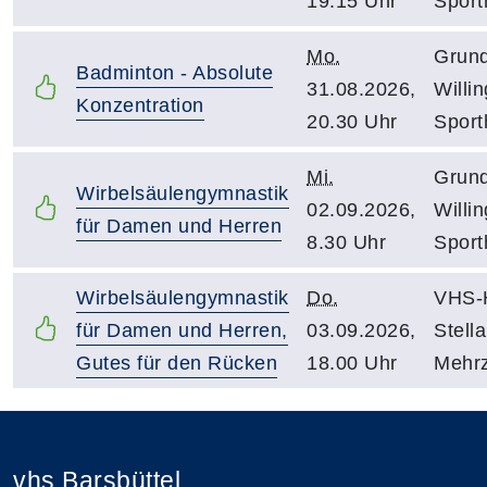
19.15 Uhr
Sport
Mo.
Grund
Badminton - Absolute
31.08.2026,
Willi
Konzentration
20.30 Uhr
Sport
Mi.
Grund
Wirbelsäulengymnastik
02.09.2026,
Willi
für Damen und Herren
8.30 Uhr
Sport
Wirbelsäulengymnastik
Do.
VHS-
für Damen und Herren,
03.09.2026,
Stella
Gutes für den Rücken
18.00 Uhr
Mehrz
vhs Barsbüttel