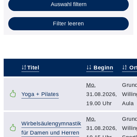
Auswahl filtern
Filter leeren
Titel
Beginn
Or
–
Mo.
Grund
Yoga + Pilates
31.08.2026,
Willi
19.00 Uhr
Aula
Mo.
Grund
Wirbelsäulengymnastik
31.08.2026,
Willi
für Damen und Herren