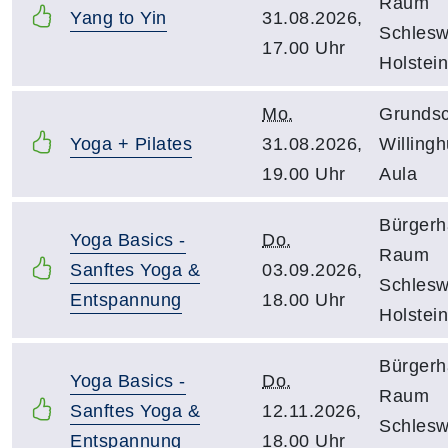
Raum
Yang to Yin
31.08.2026,
Schlesw
17.00 Uhr
Holstein
Mo.
Grundsc
Yoga + Pilates
31.08.2026,
Willing
19.00 Uhr
Aula
Bürgerh
Yoga Basics -
Do.
Raum
Sanftes Yoga &
03.09.2026,
Schlesw
Entspannung
18.00 Uhr
Holstein
Bürgerh
Yoga Basics -
Do.
Raum
Sanftes Yoga &
12.11.2026,
Schlesw
Entspannung
18.00 Uhr