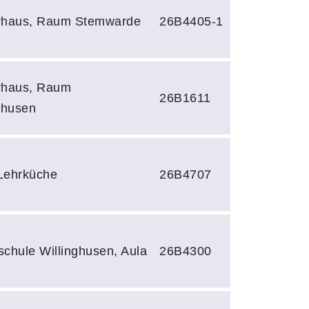
rhaus, Raum Stemwarde
26B4405-1
rhaus, Raum
26B1611
ghusen
Lehrküche
26B4707
chule Willinghusen, Aula
26B4300