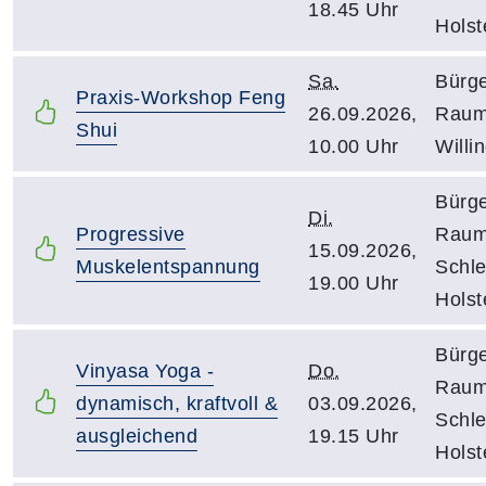
18.45 Uhr
Holst
Sa.
Bürg
Praxis-Workshop Feng
26.09.2026,
Rau
Shui
10.00 Uhr
Willi
Bürg
Di.
Progressive
Rau
15.09.2026,
Muskelentspannung
Schle
19.00 Uhr
Holst
Bürg
Vinyasa Yoga -
Do.
Rau
dynamisch, kraftvoll &
03.09.2026,
Schle
ausgleichend
19.15 Uhr
Holst