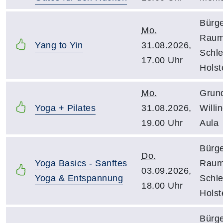
Bürg
Mo.
Rau
Yang to Yin
31.08.2026,
Schle
17.00 Uhr
Holst
Mo.
Grun
Yoga + Pilates
31.08.2026,
Willi
19.00 Uhr
Aula
Bürg
Do.
Yoga Basics - Sanftes
Rau
03.09.2026,
Yoga & Entspannung
Schle
18.00 Uhr
Holst
Bürg