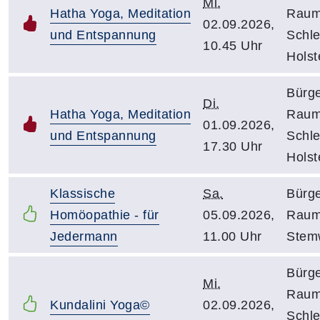
Mi.
Hatha Yoga, Meditation
Rau
02.09.2026,
und Entspannung
Schle
10.45 Uhr
Holst
Bürg
Di.
Hatha Yoga, Meditation
Rau
01.09.2026,
und Entspannung
Schle
17.30 Uhr
Holst
Klassische
Sa.
Bürg
Homöopathie - für
05.09.2026,
Rau
Jedermann
11.00 Uhr
Stem
Bürg
Mi.
Rau
Kundalini Yoga©
02.09.2026,
Schle