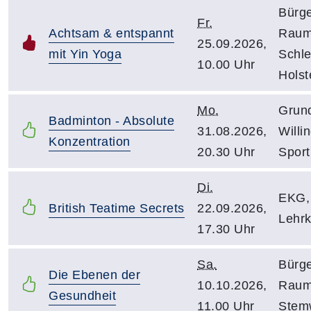
Bürg
Fr.
Achtsam & entspannt
Rau
25.09.2026,
mit Yin Yoga
Schle
10.00 Uhr
Holst
Mo.
Grun
Badminton - Absolute
31.08.2026,
Willi
Konzentration
20.30 Uhr
Sport
Di.
EKG,
British Teatime Secrets
22.09.2026,
Lehr
17.30 Uhr
Sa.
Bürg
Die Ebenen der
10.10.2026,
Rau
Gesundheit
11.00 Uhr
Stem