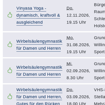
Bürg
Vinyasa Yoga -
Do.
Rau
dynamisch, kraftvoll &
12.11.2026,
Schle
ausgleichend
19.15 Uhr
Holst
Mo.
Grun
Wirbelsäulengymnastik
31.08.2026,
Willi
für Damen und Herren
19.15 Uhr
Sport
Mi.
Grun
Wirbelsäulengymnastik
02.09.2026,
Willi
für Damen und Herren
8.30 Uhr
Sport
Wirbelsäulengymnastik
Do.
VHS-
für Damen und Herren,
03.09.2026,
Stell
Gutes für den Rücken
18.00 Uhr
Mehr