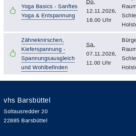
Do.
Yoga Basics - Sanftes
Rau
12.11.2026,
Yoga & Entspannung
Schle
18.00 Uhr
Holst
Zähneknirschen,
Bürg
Sa.
Kieferspannung -
Rau
07.11.2026,
Spannungsausgleich
Schle
11.00 Uhr
und Wohlbefinden
Holst
vhs Barsbüttel
Soltausredder 20
22885 Barsbüttel